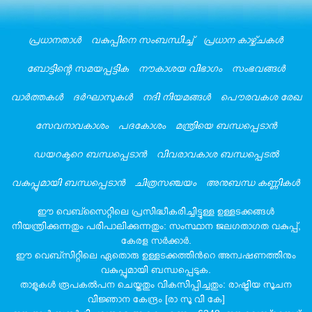
പ്രധാനതാൾ
വകുപ്പിനെ സംബന്ധിച്ച്
പ്രധാന കാഴ്ച്ചകൾ
ബോട്ടിന്റെ സമയപ്പട്ടിക‍
നൗകാശയ വിഭാഗം
സംഭവങ്ങൾ
വാർത്തകൾ
ദർഘാസുകൾ
നദി നിയമങ്ങൾ
പൌരവകശ രേഖ
സേവനാവകാശം
പദകോശം
മന്ത്രിയെ ബന്ധപ്പെടാൻ
ഡയറക്ടറെ ബന്ധപ്പെടാൻ
വിവരാവകാശ ബന്ധപ്പെടൽ
വകുപ്പുമായി ബന്ധപ്പെടാൻ
ചിത്രസഞ്ചയം
അനുബന്ധ കണ്ണികൾ
ഈ വെബ്സൈറ്റിലെ പ്രസിദ്ധീകരിച്ചിട്ടുള്ള ഉള്ളടക്കങ്ങൾ
നിയന്ത്രിക്കുന്നതും പരിപാലിക്കുന്നതും: സംസ്ഥാന ജലഗതാഗത വകുപ്പ്,
കേരള സർക്കാർ
.
ഈ വെബ്സിറ്റിലെ ഏതൊരു ഉള്ളടക്കത്തിൻറെ അന്വഷണത്തിനും
വകുപ്പുമായി ബന്ധപ്പെടുക.
താളുകൾ രൂപകൽപന ചെയ്തതും വികസിപ്പിച്ചതും:
രാഷ്ട്രിയ സൂചന
വിജ്ഞാന കേന്ദ്രം [രാ സൂ വി കേ]