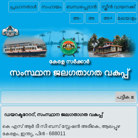
പ്രധാനതാൾ
സഹായം
ബന്ധപ്പെടാന്‍
സ്ക്രീൻ വായനക്ക്
അ-
അ
അ+
കേരള സർക്കാർ
സംസ്ഥാന ജലഗതാഗത വകുപ്പ്
ഡയറക്ടറേററ്, സംസ്ഥാന ജലഗതാഗത വകുപ്പ്
കെ എസ് ആർ ടി സി ബസ്‌ സ്റ്റേഷൻ അരികെ, ആലപ്പുഴ
കേരളം, ഇന്ത്യ, പിൻ - 688011