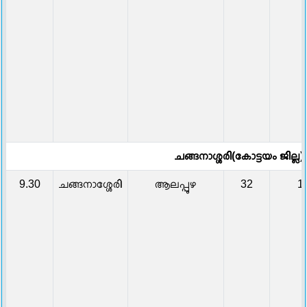
ചങ്ങനാശ്ശരി(കോട്ടയം ജില്ല)
9.30
ചങ്ങനാശ്ശേരി
ആലപ്പുഴ
32
1