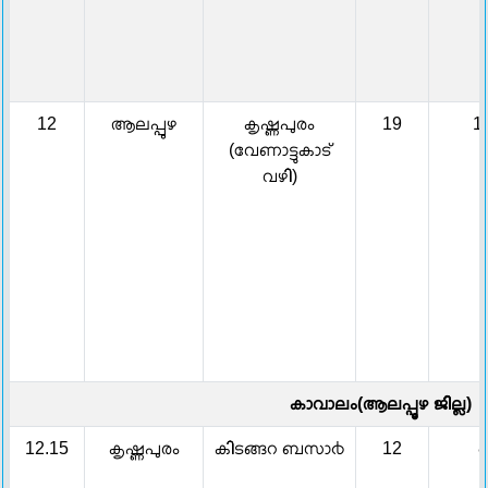
12
ആലപ്പുഴ
കൃഷ്ണപുരം
19
1
(വേണാട്ടുകാട്
വഴി)
കാവാലം(ആലപ്പൂഴ ജില്ല)
12.15
കൃഷ്ണപുരം
കിടങ്ങറ ബസാ൪
12
8