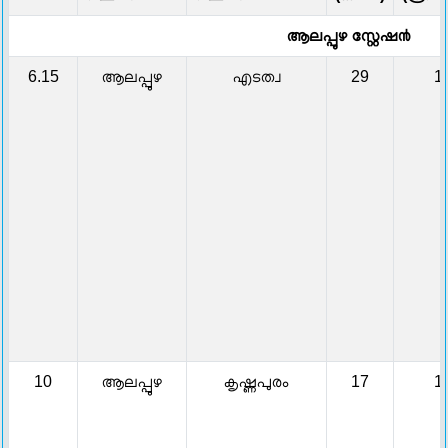
ആലപ്പുഴ സ്റ്റേഷ൯
6.15
ആലപ്പുഴ
എടത്വ
29
1
10
ആലപ്പുഴ
കൃഷ്ണപുരം
17
1