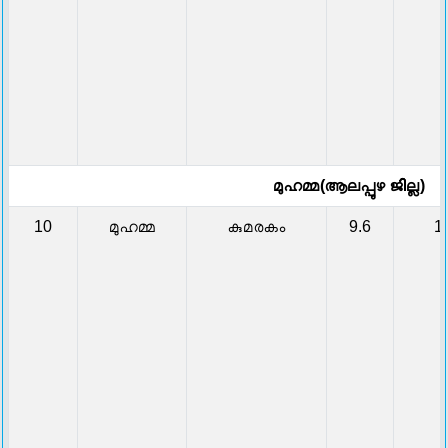
മുഹമ്മ(ആലപ്പുഴ ജില്ല)
10
മുഹമ്മ
കുമരകം
9.6
1