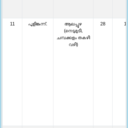
11
പുളിങ്കുന്ന്.
ആലപ്പുഴ
28
1
(നെടുമുടി,
ചമ്പക്കുളം തകഴി
വഴി)