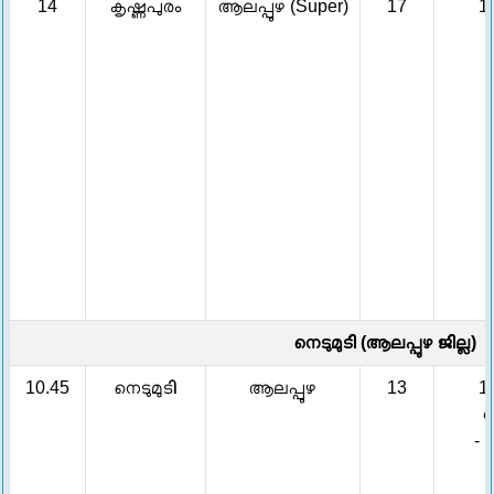
14
കൃഷ്ണപുരം
ആലപ്പുഴ (Super)
17
1
നെടുമുടി (ആലപ്പുഴ ജില്ല)
10.45
നെടുമുടി
ആലപ്പുഴ
13
1
സൂപ
- 