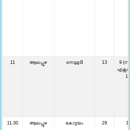
11
ആലപ്പുഴ
നെടുമുടി
13
9 (സൂ
എക്സപ്ര
12
11.30
ആലപ്പുഴ
കോട്ടയം
29
1