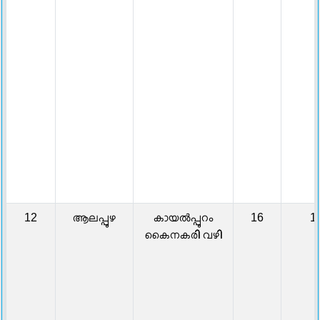
12
ആലപ്പുഴ
കായൽപ്പുറം
16
1
കൈനകരി വഴി