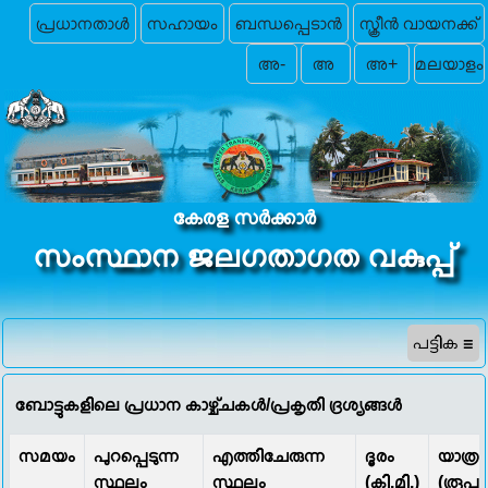
പ്രധാനതാൾ
സഹായം
ബന്ധപ്പെടാന്‍
സ്ക്രീൻ വായനക്ക്
അ-
അ
അ+
കേരള സർക്കാർ
സംസ്ഥാന ജലഗതാഗത വകുപ്പ്
ബോട്ടുകളിലെ പ്രധാന കാഴ്ച്ചകൾ/പ്രകൃതി ദ്രശ്യങ്ങൾ
സമയം
പുറപ്പെടുന്ന
എത്തിചേരുന്ന
ദൂരം
യാത്രാ
സ്ഥലം
സ്ഥലം
(കി.മി.)
(രൂപ)