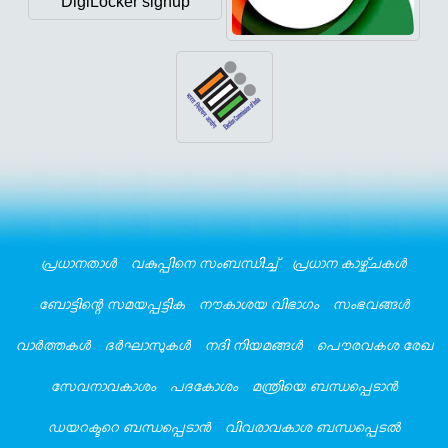
DigiLocker signup
പ്രധാനതാൾ
വകുപ്പിനെ സംബന്ധിച്ച്
പ്രധാന കാഴ്ച്ചകൾ
ബോട്ടിന്റെ സമയപ്പട്ടിക‍
നൗകാശയ വിഭാഗം
സംഭവങ്ങൾ
വാർത്തകൾ
ദർഘാസുകൾ
നദി നിയമങ്ങൾ
പൌരവകശ രേഖ
സേവനാവകാശം
പദകോശം
മന്ത്രിയെ ബന്ധപ്പെടാൻ
ഡയറക്ടറെ ബന്ധപ്പെടാൻ
വിവരാവകാശ ബന്ധപ്പെടൽ